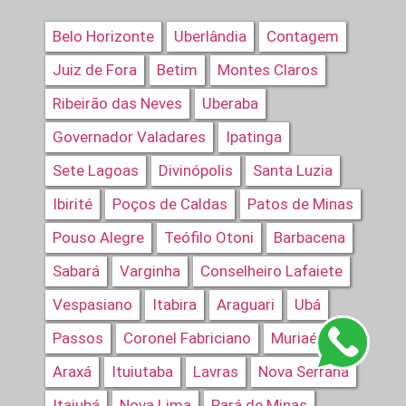
Belo Horizonte
Uberlândia
Contagem
Juiz de Fora
Betim
Montes Claros
Ribeirão das Neves
Uberaba
Governador Valadares
Ipatinga
Sete Lagoas
Divinópolis
Santa Luzia
Ibirité
Poços de Caldas
Patos de Minas
Pouso Alegre
Teófilo Otoni
Barbacena
Sabará
Varginha
Conselheiro Lafaiete
Vespasiano
Itabira
Araguari
Ubá
Passos
Coronel Fabriciano
Muriaé
Araxá
Ituiutaba
Lavras
Nova Serrana
Itajubá
Nova Lima
Pará de Minas