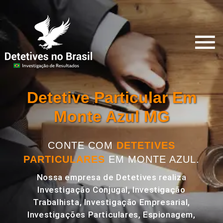
Detetive Particular Em
Monte Azul MG
CONTE COM
DETETIVES
PARTICULARES
EM MONTE AZUL.
Nossa empresa de Detetives realiza
Investigação Conjugal, Investigação
Trabalhista, Investigação Empresarial,
Investigações Particulares, Espionagem,