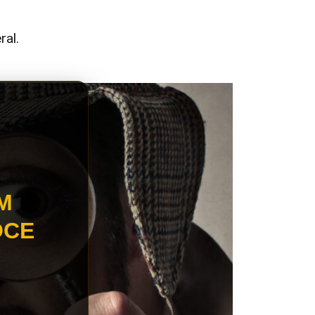
ral.
M
OCE