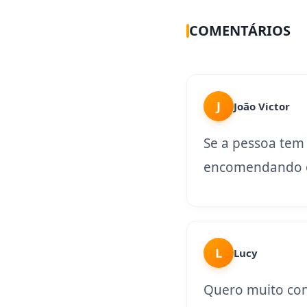
COMENTÁRIOS
J
João Victor
Se a pessoa tem
encomendando o
L
Lucy
Quero muito con