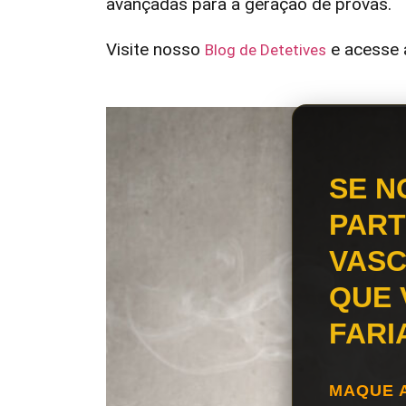
avançadas para a geração de provas.
Visite nosso
e acesse a
Blog de Detetives
SE N
PART
VASC
QUE 
FARI
MAQUE 