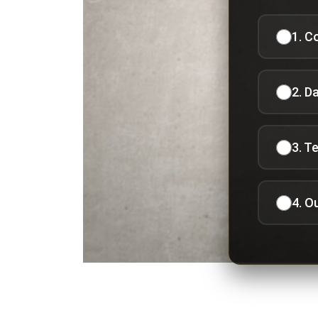
1. C
2. D
3. T
4. O