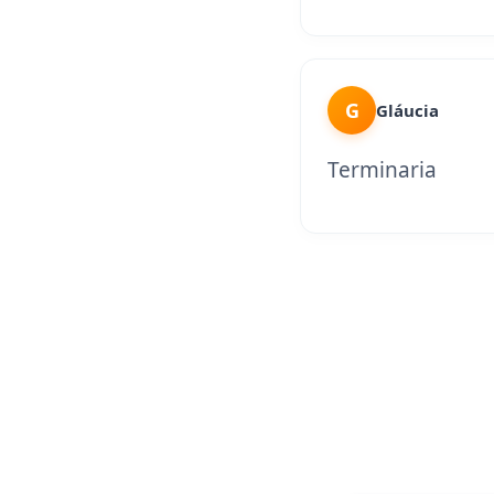
G
Gláucia
Terminaria