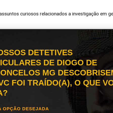
ssuntos curiosos relacionados a investigação em ge
OSSOS DETETIVES
ICULARES DE DIOGO DE
ONCELOS MG DESCOBRISE
VC FOI TRAÍDO(A), O QUE V
A?
A OPÇÃO DESEJADA