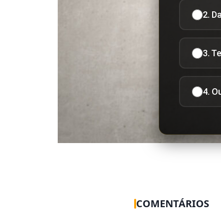
2. D
3. T
4. O
COMENTÁRIOS