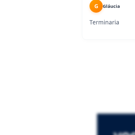
G
Gláucia
Terminaria