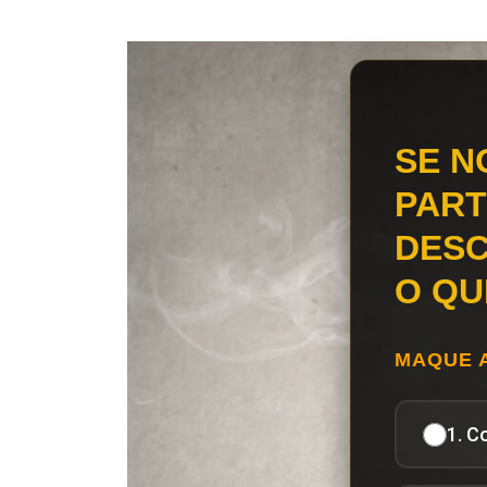
SE N
PART
DESC
O QU
MAQUE 
1. C