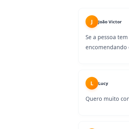
J
João Victor
Se a pessoa tem
encomendando o
L
Lucy
Quero muito con