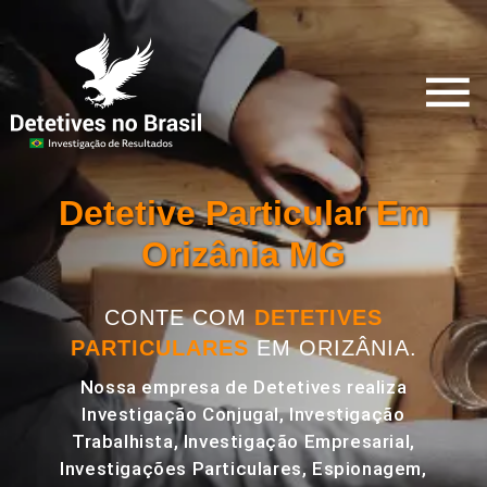
Detetive Particular Em
Orizânia MG
CONTE COM
DETETIVES
PARTICULARES
EM ORIZÂNIA.
Nossa empresa de Detetives realiza
Investigação Conjugal, Investigação
Trabalhista, Investigação Empresarial,
Investigações Particulares, Espionagem,