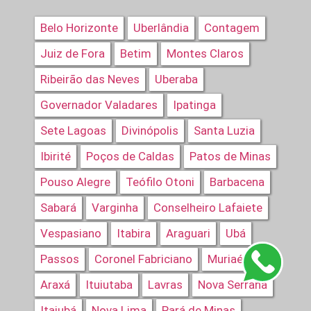
Belo Horizonte
Uberlândia
Contagem
Juiz de Fora
Betim
Montes Claros
Ribeirão das Neves
Uberaba
Governador Valadares
Ipatinga
Sete Lagoas
Divinópolis
Santa Luzia
Ibirité
Poços de Caldas
Patos de Minas
Pouso Alegre
Teófilo Otoni
Barbacena
Sabará
Varginha
Conselheiro Lafaiete
Vespasiano
Itabira
Araguari
Ubá
Passos
Coronel Fabriciano
Muriaé
Araxá
Ituiutaba
Lavras
Nova Serrana
Itajubá
Nova Lima
Pará de Minas