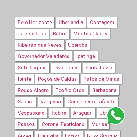
Belo Horizonte
Uberlândia
Contagem
Juiz de Fora
Betim
Montes Claros
Ribeirão das Neves
Uberaba
Governador Valadares
Ipatinga
Sete Lagoas
Divinópolis
Santa Luzia
Ibirité
Poços de Caldas
Patos de Minas
Pouso Alegre
Teófilo Otoni
Barbacena
Sabará
Varginha
Conselheiro Lafaiete
Vespasiano
Itabira
Araguari
Ubá
Passos
Coronel Fabriciano
Muriaé
Araxá
Ituiutaba
Lavras
Nova Serrana