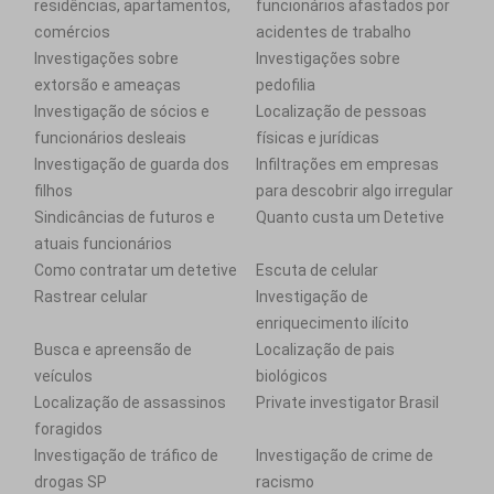
residências, apartamentos,
funcionários afastados por
comércios
acidentes de trabalho
Investigações sobre
Investigações sobre
extorsão e ameaças
pedofilia
Investigação de sócios e
Localização de pessoas
funcionários desleais
físicas e jurídicas
Investigação de guarda dos
Infiltrações em empresas
filhos
para descobrir algo irregular
Sindicâncias de futuros e
Quanto custa um Detetive
atuais funcionários
Como contratar um detetive
Escuta de celular
Rastrear celular
Investigação de
enriquecimento ilícito
Busca e apreensão de
Localização de pais
veículos
biológicos
Localização de assassinos
Private investigator Brasil
foragidos
Investigação de tráfico de
Investigação de crime de
drogas SP
racismo