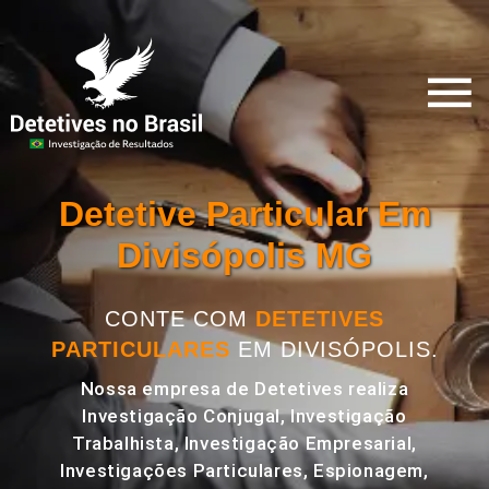
Detetive Particular Em
Divisópolis MG
CONTE COM
DETETIVES
PARTICULARES
EM DIVISÓPOLIS.
Nossa empresa de Detetives realiza
Investigação Conjugal, Investigação
Trabalhista, Investigação Empresarial,
Investigações Particulares, Espionagem,