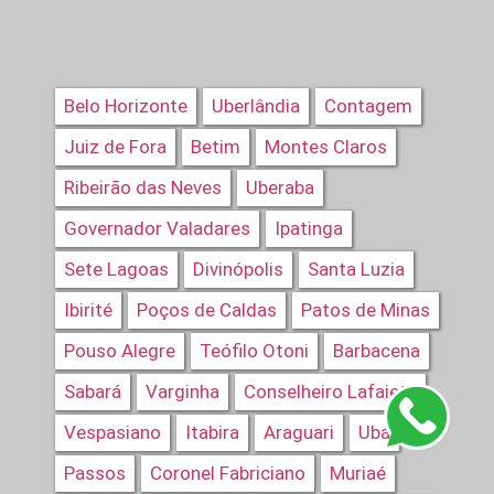
Belo Horizonte
Uberlândia
Contagem
Juiz de Fora
Betim
Montes Claros
Ribeirão das Neves
Uberaba
Governador Valadares
Ipatinga
Sete Lagoas
Divinópolis
Santa Luzia
Ibirité
Poços de Caldas
Patos de Minas
Pouso Alegre
Teófilo Otoni
Barbacena
Sabará
Varginha
Conselheiro Lafaiete
Vespasiano
Itabira
Araguari
Ubá
Passos
Coronel Fabriciano
Muriaé