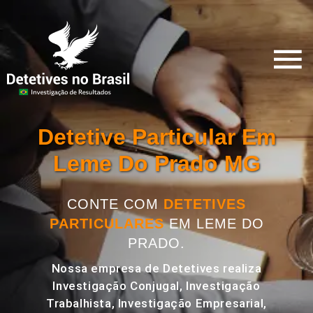
Detetive Particular Em
Leme Do Prado MG
CONTE COM
DETETIVES
PARTICULARES
EM LEME DO
PRADO.
Nossa empresa de Detetives realiza
Investigação Conjugal, Investigação
Trabalhista, Investigação Empresarial,