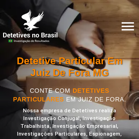
Detetive Particular Em
Juiz De Fora MG
CONTE COM
DETETIVES
PARTICULARES
EM JUIZ DE FORA.
Nossa empresa de Detetives realiza
Investigação Conjugal, Investigação
Trabalhista, Investigação Empresarial,
Investigações Particulares, Espionagem,