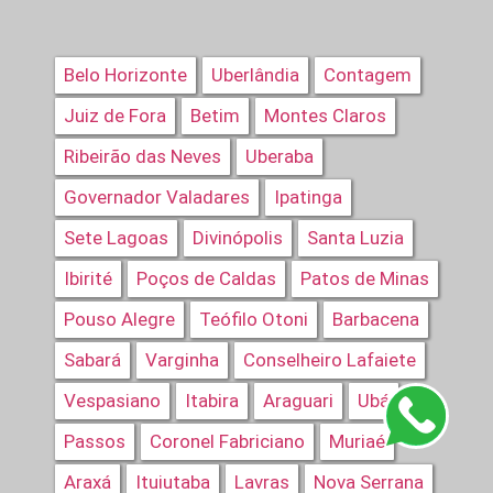
Belo Horizonte
Uberlândia
Contagem
Juiz de Fora
Betim
Montes Claros
Ribeirão das Neves
Uberaba
Governador Valadares
Ipatinga
Sete Lagoas
Divinópolis
Santa Luzia
Ibirité
Poços de Caldas
Patos de Minas
Pouso Alegre
Teófilo Otoni
Barbacena
Sabará
Varginha
Conselheiro Lafaiete
Vespasiano
Itabira
Araguari
Ubá
Passos
Coronel Fabriciano
Muriaé
Araxá
Ituiutaba
Lavras
Nova Serrana