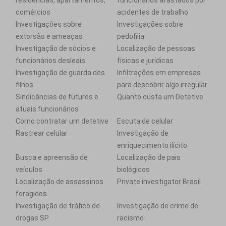
residências, apartamentos,
funcionários afastados por
comércios
acidentes de trabalho
Investigações sobre
Investigações sobre
extorsão e ameaças
pedofilia
Investigação de sócios e
Localização de pessoas
funcionários desleais
físicas e jurídicas
Investigação de guarda dos
Infiltrações em empresas
filhos
para descobrir algo irregular
Sindicâncias de futuros e
Quanto custa um Detetive
atuais funcionários
Como contratar um detetive
Escuta de celular
Rastrear celular
Investigação de
enriquecimento ilícito
Busca e apreensão de
Localização de pais
veículos
biológicos
Localização de assassinos
Private investigator Brasil
foragidos
Investigação de tráfico de
Investigação de crime de
drogas SP
racismo