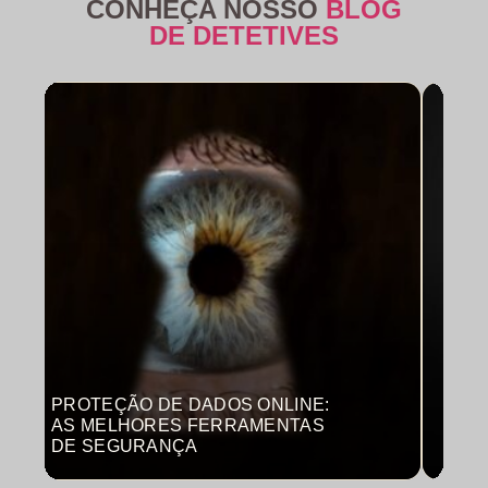
CONHEÇA NOSSO
BLOG
DE DETETIVES
PROTEÇÃO DE DADOS ONLINE:
MON
AS MELHORES FERRAMENTAS
COM
DE SEGURANÇA
PRO