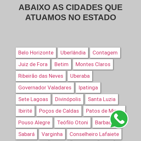
ABAIXO AS CIDADES QUE
ATUAMOS NO ESTADO
Belo Horizonte
Uberlândia
Contagem
Juiz de Fora
Betim
Montes Claros
Ribeirão das Neves
Uberaba
Governador Valadares
Ipatinga
Sete Lagoas
Divinópolis
Santa Luzia
Ibirité
Poços de Caldas
Patos de Minas
Pouso Alegre
Teófilo Otoni
Barbacena
Sabará
Varginha
Conselheiro Lafaiete