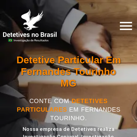
Detetive Particular Em
Fernandes Tourinho
MG
CONTE COM
DETETIVES
PARTICULARES
EM FERNANDES
TOURINHO.
Nossa empresa de Detetives realiza
Investigação Conjugal, Investigação