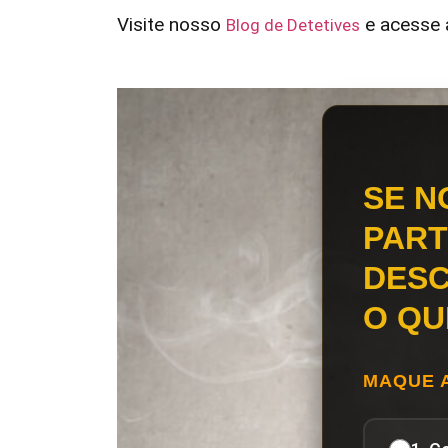
Visite nosso
e acesse a
Blog de Detetives
SE N
PART
DESC
O QU
MAQUE 