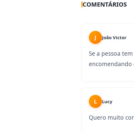
COMENTÁRIOS
J
João Victor
Se a pessoa tem
encomendando o
L
Lucy
Quero muito con