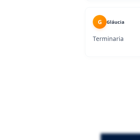
G
Gláucia
Terminaria