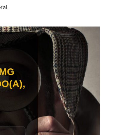
ral.
 MG
O(A),