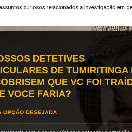
ssuntos curiosos relacionados a investigação em ge
OSSOS DETETIVES
ICULARES DE TUMIRITINGA
OBRISEM QUE VC FOI TRAÍD
E VOCE FARIA?
A OPÇÃO DESEJADA