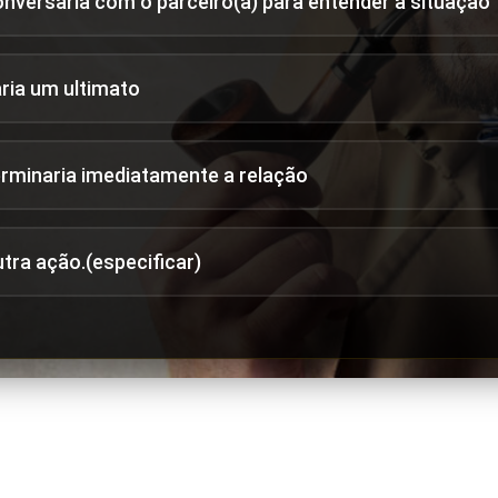
onversaria com o parceiro(a) para entender a situação
aria um ultimato
erminaria imediatamente a relação
utra ação.(especificar)