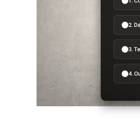
1. C
2. D
3. T
4. O