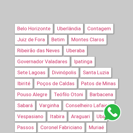
Belo Horizonte
Uberlândia
Contagem
Juiz de Fora
Betim
Montes Claros
Ribeirão das Neves
Uberaba
Governador Valadares
Ipatinga
Sete Lagoas
Divinópolis
Santa Luzia
Ibirité
Poços de Caldas
Patos de Minas
Pouso Alegre
Teófilo Otoni
Barbacena
Sabará
Varginha
Conselheiro Lafaiete
Vespasiano
Itabira
Araguari
Ubá
Passos
Coronel Fabriciano
Muriaé