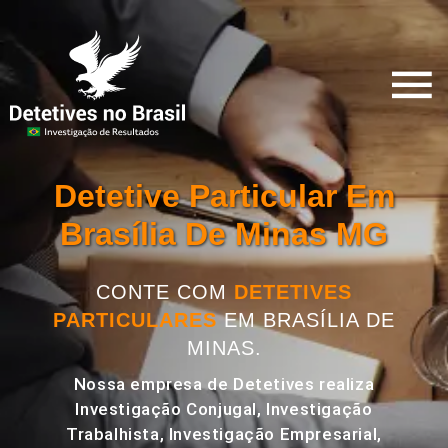
Detetive Particular Em
Brasília De Minas MG
CONTE COM
DETETIVES
PARTICULARES
EM BRASÍLIA DE
MINAS.
Nossa empresa de Detetives realiza
Investigação Conjugal, Investigação
Trabalhista, Investigação Empresarial,