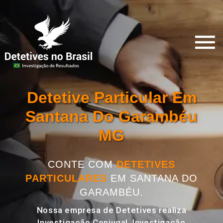
Detetive Particular Em
Santana Do Garambéu
MG
CONTE COM
DETETIVES
PARTICULARES
EM SANTANA DO
GARAMBÉU.
Nossa empresa de Detetives realiza
Investigação Conjugal, Investigação