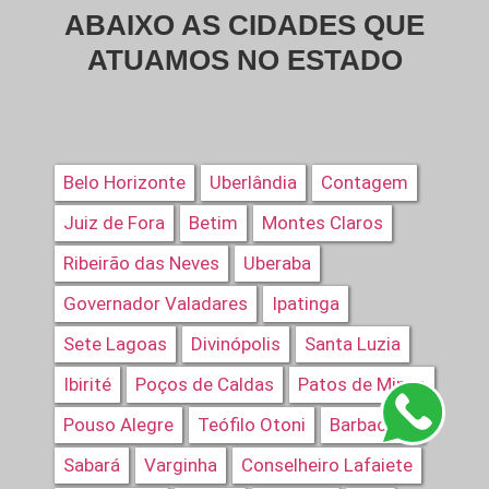
ABAIXO AS CIDADES QUE
ATUAMOS NO ESTADO
Belo Horizonte
Uberlândia
Contagem
Juiz de Fora
Betim
Montes Claros
Ribeirão das Neves
Uberaba
Governador Valadares
Ipatinga
Sete Lagoas
Divinópolis
Santa Luzia
Ibirité
Poços de Caldas
Patos de Minas
Pouso Alegre
Teófilo Otoni
Barbacena
Sabará
Varginha
Conselheiro Lafaiete