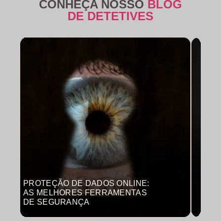
CONHEÇA NOSSO
BLOG
DE DETETIVES
PROTEÇÃO DE DADOS ONLINE:
MON
AS MELHORES FERRAMENTAS
COM
DE SEGURANÇA
PRO